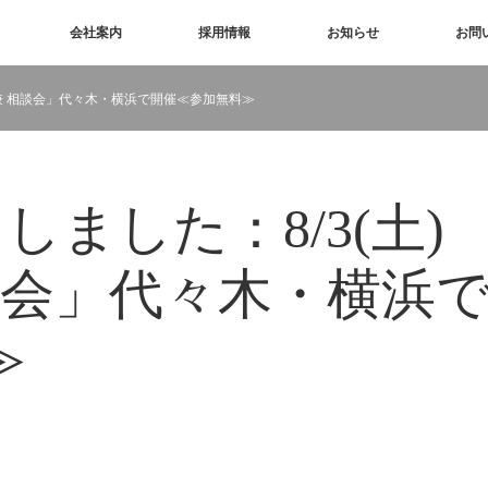
会社案内
採用情報
お知らせ
お問
会 兼 相談会」代々木・横浜で開催≪参加無料≫
しました：8/3(土)
談会」代々木・横浜
≫